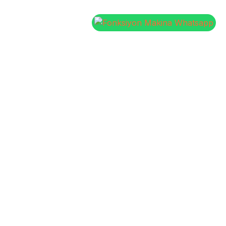
Flekso Baskı Makinaları
Paket Türü Seç